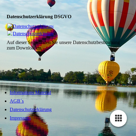
Datenschutzerklärung DSGVO
Datenschutzerklärung.pdf
(91.71KB)
Datenschutzerklärung.pdf
(91.71KB)
Auf dieser Seite finden Sie unsere Datenschutzbestimmung
zum Downloaden.
Informations Material
AGB´s
Datenschutzerklärung
Impressum